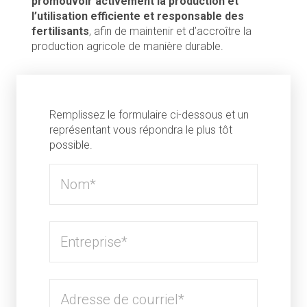
promouvoir activement la production et
l’utilisation efficiente et responsable des
fertilisants
, afin de maintenir et d’accroître la
production agricole de manière durable.
Remplissez le formulaire ci-dessous et un
représentant vous répondra le plus tôt
possible.
Ce
champ
n’est
utilisé
qu’à
des
fins
de