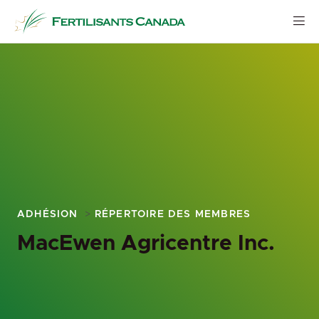
Aller
au
contenu
ADHÉSION
RÉPERTOIRE DES MEMBRES
MacEwen Agricentre Inc.