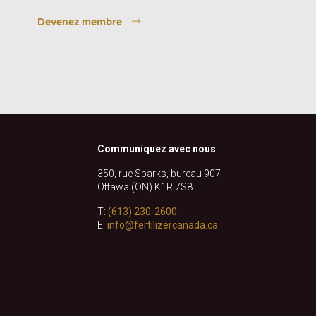
Devenez membre
Communiquez avec nous
350, rue Sparks, bureau 907
Ottawa (ON) K1R 7S8
T:
(613) 230-2600
E:
info@fertilizercanada.ca