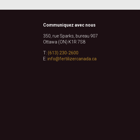
Communiquez avec nous
350, rue Sparks, bureau 907
Ottawa (ON) K1R 7S8
T:
(613) 230-2600
E:
info@fertilizercanada.ca