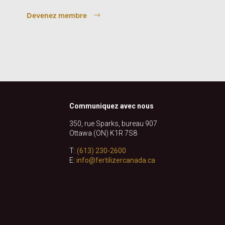
Devenez membre
Communiquez avec nous
350, rue Sparks, bureau 907
Ottawa (ON) K1R 7S8
T:
(613) 230-2600
E:
info@fertilizercanada.ca